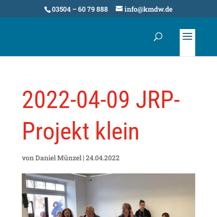
03504 – 60 79 888
info@kmdw.de
2022-04-09 JRP-
Projekt klein
von
Daniel Münzel
|
24.04.2022