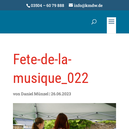
03504 – 60 79 888
info@kmdw.de
Fete-de-la-
musique_022
von
Daniel Münzel
|
26.06.2023