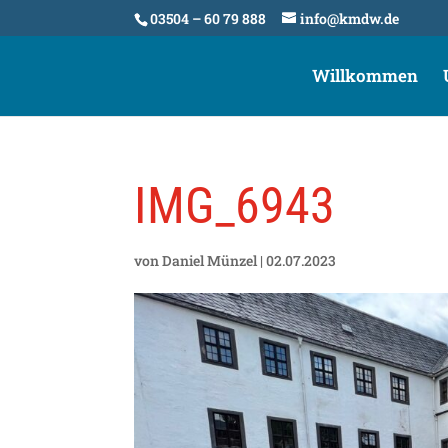
03504 – 60 79 888
info@kmdw.de
Willkommen
IMG_6943
von
Daniel Münzel
|
02.07.2023